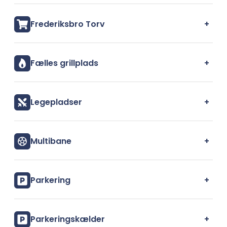
+
Frederiksbro Torv
+
Fælles grillplads
+
Legepladser
+
Multibane
+
Parkering
+
Parkeringskælder