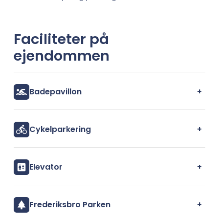
Faciliteter på
ejendommen
+
Badepavillon
+
Cykelparkering
+
Elevator
+
Frederiksbro Parken