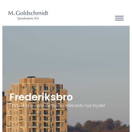
Frederiksbro
Find dit kommende hjem i Hillerøds nye bydel.