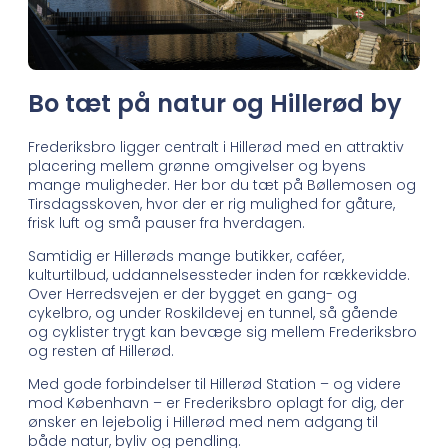
Bo tæt på natur og Hillerød by
Frederiksbro ligger centralt i Hillerød med en attraktiv
placering mellem grønne omgivelser og byens
mange muligheder. Her bor du tæt på Bøllemosen og
Tirsdagsskoven, hvor der er rig mulighed for gåture,
frisk luft og små pauser fra hverdagen.
Samtidig er Hillerøds mange butikker, caféer,
kulturtilbud, uddannelsessteder inden for rækkevidde.
Over Herredsvejen er der bygget en gang- og
cykelbro, og under Roskildevej en tunnel, så gående
og cyklister trygt kan bevæge sig mellem Frederiksbro
og resten af Hillerød.
Med gode forbindelser til Hillerød Station – og videre
mod København – er Frederiksbro oplagt for dig, der
ønsker en lejebolig i Hillerød med nem adgang til
både natur, byliv og pendling.