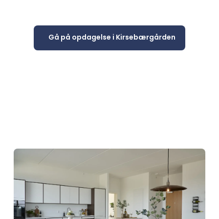
95 nye lejeboliger med
indflytning i marts 2027
Gå på opdagelse i Kirsebærgården