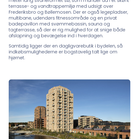
meter lang svaneformet sø, som munder ud i et skønt
terrasse- og vandtrappemiljø med udsigt over
Frederiksbro og Bøllemosen. Der er også legepladser,
multibane, udendørs fitnessområde og en privat
badepavillon med svømmebassin, sauna og
tagterrasse, så der er rig mulighed for at snige både
afslapning og bevægelse ind i hverdagen.
Samtidig ligger der en dagligvarebutik i bydelen, så
indkøbsmulighederne er bogstavelig talt lige om
hjørnet.