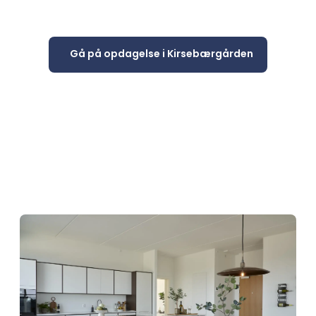
95 nye lejeboliger med
indflytning i marts 2027
Gå på opdagelse i Kirsebærgården