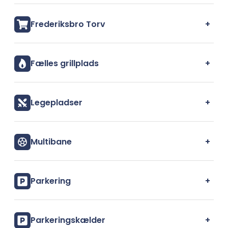
+
Frederiksbro Torv
+
Fælles grillplads
+
Legepladser
+
Multibane
+
Parkering
+
Parkeringskælder