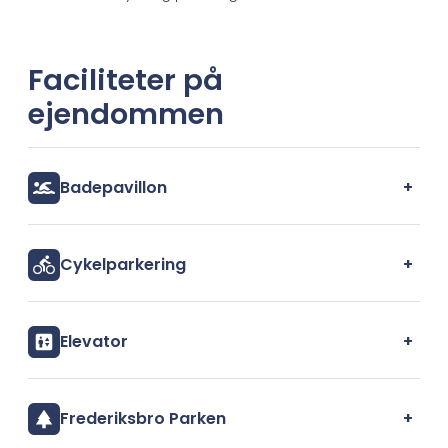
Faciliteter på
ejendommen
+
Badepavillon
+
Cykelparkering
+
Elevator
+
Frederiksbro Parken