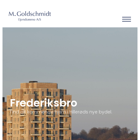
Frederiksbro
Find dit kommende hjem i Hillerøds nye bydel.