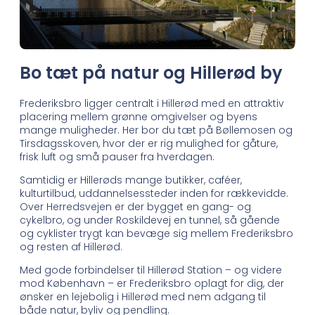
Bo tæt på natur og Hillerød by
Frederiksbro ligger centralt i Hillerød med en attraktiv
placering mellem grønne omgivelser og byens
mange muligheder. Her bor du tæt på Bøllemosen og
Tirsdagsskoven, hvor der er rig mulighed for gåture,
frisk luft og små pauser fra hverdagen.
Samtidig er Hillerøds mange butikker, caféer,
kulturtilbud, uddannelsessteder inden for rækkevidde.
Over Herredsvejen er der bygget en gang- og
cykelbro, og under Roskildevej en tunnel, så gående
og cyklister trygt kan bevæge sig mellem Frederiksbro
og resten af Hillerød.
Med gode forbindelser til Hillerød Station – og videre
mod København – er Frederiksbro oplagt for dig, der
ønsker en lejebolig i Hillerød med nem adgang til
både natur, byliv og pendling.