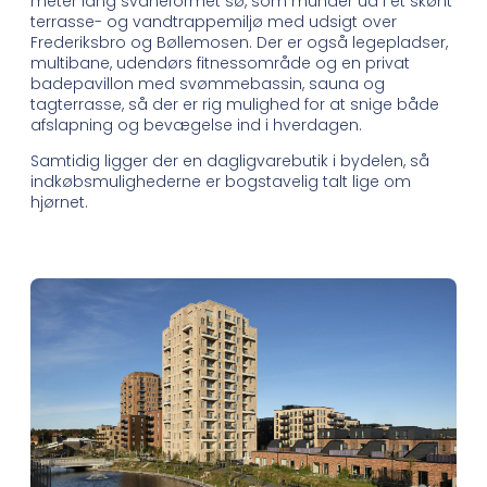
meter lang svaneformet sø, som munder ud i et skønt
terrasse- og vandtrappemiljø med udsigt over
Frederiksbro og Bøllemosen. Der er også legepladser,
multibane, udendørs fitnessområde og en privat
badepavillon med svømmebassin, sauna og
tagterrasse, så der er rig mulighed for at snige både
afslapning og bevægelse ind i hverdagen.
Samtidig ligger der en dagligvarebutik i bydelen, så
indkøbsmulighederne er bogstavelig talt lige om
hjørnet.