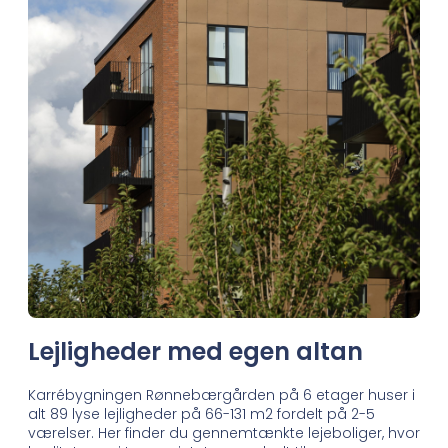
Lejligheder med egen altan
Karrébygningen Rønnebærgården på 6 etager huser i
alt 89 lyse lejligheder på 66-131 m2 fordelt på 2-5
værelser. Her finder du gennemtænkte lejeboliger, hvor