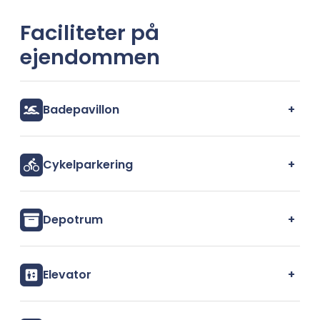
Faciliteter på
ejendommen
+
Badepavillon
+
Cykelparkering
+
Depotrum
+
Elevator