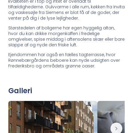
kvaliteten er i top og intet er overladt til
tilfældighederne. Gulvvarme i alle rum, køkken fra Invita
og vaskesøjle fra Siemens er blot få af de goder, der
venter på dig i de lyse lejligheder.
Størstedelen af boligerne har egen hyggelig altan,
hvor du kan drikke morgenkaffen i fredelige
omgivelser, spise middag i aftensolens skær eller bare
slappe af og nyde den friske luft.
Ejendommen har også en fælles tagterrasse, hvor
Rønnebærgårdens beboere kan nyde udsigten over
Frederiksbro og områdets grønne oaser.
Galleri