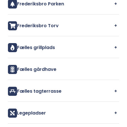
+
Frederiksbro Parken
+
Frederiksbro Torv
+
Fælles grillplads
Fælles gårdhave
+
Fælles tagterrasse
+
Legepladser