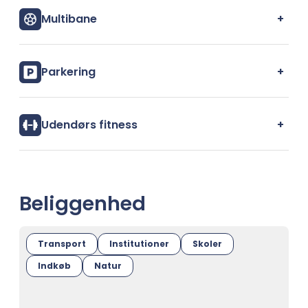
+
Multibane
+
Parkering
+
Udendørs fitness
Beliggenhed
Transport
Institutioner
Skoler
Indkøb
Natur