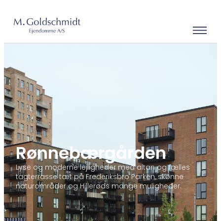
Rønnebærgården
Lyse og moderne lejligheder med altan og fælles
tagterrasse tæt på Frederiksbro Parken, skønne
naturområder og Hillerøds mange muligheder.