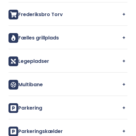
+
Frederiksbro Torv
+
Fælles grillplads
+
Legepladser
+
Multibane
+
Parkering
+
Parkeringskælder