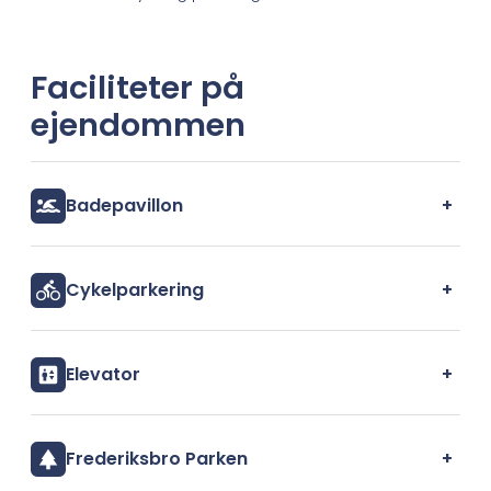
Faciliteter på
ejendommen
+
Badepavillon
+
Cykelparkering
+
Elevator
+
Frederiksbro Parken