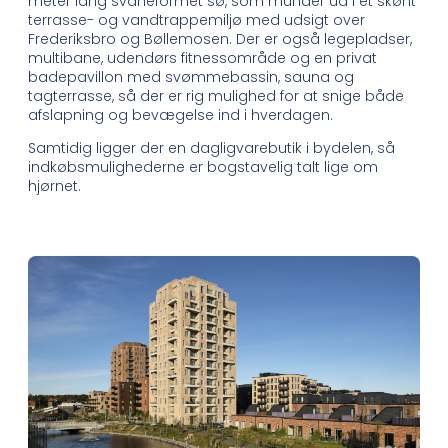
meter lang svaneformet sø, som munder ud i et skønt
terrasse- og vandtrappemiljø med udsigt over
Frederiksbro og Bøllemosen. Der er også legepladser,
multibane, udendørs fitnessområde og en privat
badepavillon med svømmebassin, sauna og
tagterrasse, så der er rig mulighed for at snige både
afslapning og bevægelse ind i hverdagen.
Samtidig ligger der en dagligvarebutik i bydelen, så
indkøbsmulighederne er bogstavelig talt lige om
hjørnet.