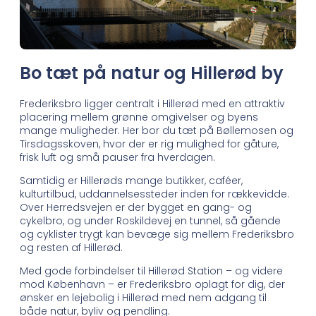
Bo tæt på natur og Hillerød by
Frederiksbro ligger centralt i Hillerød med en attraktiv
placering mellem grønne omgivelser og byens
mange muligheder. Her bor du tæt på Bøllemosen og
Tirsdagsskoven, hvor der er rig mulighed for gåture,
frisk luft og små pauser fra hverdagen.
Samtidig er Hillerøds mange butikker, caféer,
kulturtilbud, uddannelsessteder inden for rækkevidde.
Over Herredsvejen er der bygget en gang- og
cykelbro, og under Roskildevej en tunnel, så gående
og cyklister trygt kan bevæge sig mellem Frederiksbro
og resten af Hillerød.
Med gode forbindelser til Hillerød Station – og videre
mod København – er Frederiksbro oplagt for dig, der
ønsker en lejebolig i Hillerød med nem adgang til
både natur, byliv og pendling.