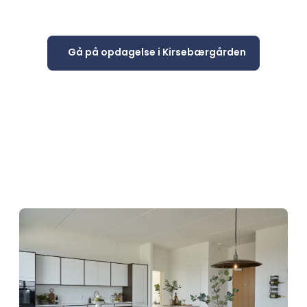
95 nye lejeboliger med
indflytning i marts 2027
Gå på opdagelse i Kirsebærgården