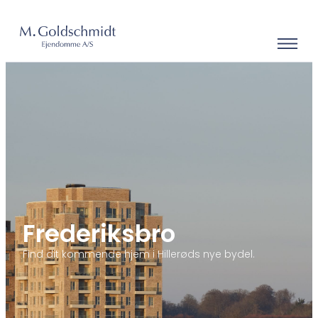
Frederiksbro
Find dit kommende hjem i Hillerøds nye bydel.